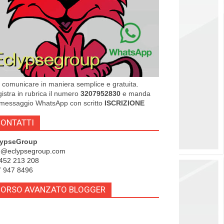
 comunicare in maniera semplice e gratuita.
istra in rubrica il numero
3207952830
e manda
messaggio WhatsApp con scritto
ISCRIZIONE
ONTATTI
lypseGroup
o@eclypsegroup.com
452 213 208
 947 8496
CORSO AVANZATO BLOGGER