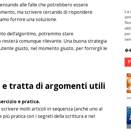
pensando alle falle che potrebbero essere
La 
namento, ma scrivere cercando di rispondere
amm
amo fornire una soluzione.
Non
abb
nto dell'algoritmo, potremmo stare
per
sem
lo resterà comunque rilevante. Una buona strategia
'utente giusto, nel momento giusto, per fornirgli le
�� 
P
 e tratta di argomenti utili
se
sercizio e pratica.
, scrivere molti articoli in sequenza (anche uno al
ù pratica con i segreti della scrittura e nel