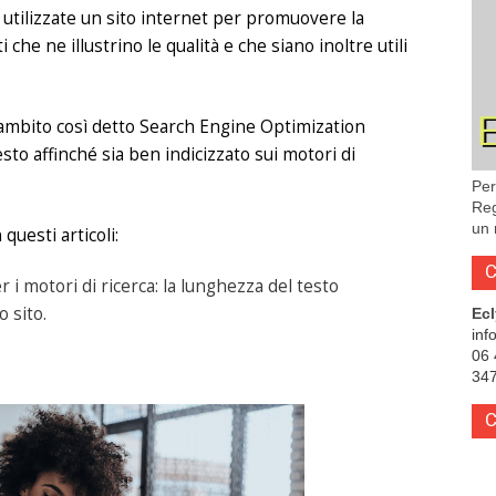
e utilizzate un sito internet per promuovere la
 che ne illustrino le qualità e che siano inoltre utili
ambito così detto Search Engine Optimization
sto affinché sia ben indicizzato sui motori di
Per
Reg
un 
uesti articoli:
C
 i motori di ricerca: la lunghezza del testo
o sito.
Ec
inf
06 
347