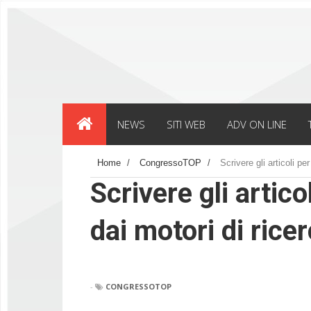
NEWS
SITI WEB
ADV ON LINE
Home
/
CongressoTOP
/
Scrivere gli articoli pe
Scrivere gli artico
dai motori di rice
-
CONGRESSOTOP