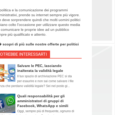
politica e la comunicazione dei programmi
inistrativi, prende su internet sempre più vigore.
 deve sorprendere quindi che molti uomini politici
iano colto l'occasione per utilizzare questo media
 comunicare le proprie idee ad un pubblico
pre più qualificato e attento.
scopri di più sulle nostre offerte per politici
OTREBBE INTERESSARTI
Salvare le PEC, lasciando
inalterata la validità legale
Il tuo spazio di archiviazione PEC si sta
per esaurire e non sai come salvare i file
nza che perdano validità legale? Sei nel posto gi...
Quali responsabilità per gli
amministratori di gruppi di
Facebook, WhatsApp e simili
Oggi, sempre più di frequente, ognuno di