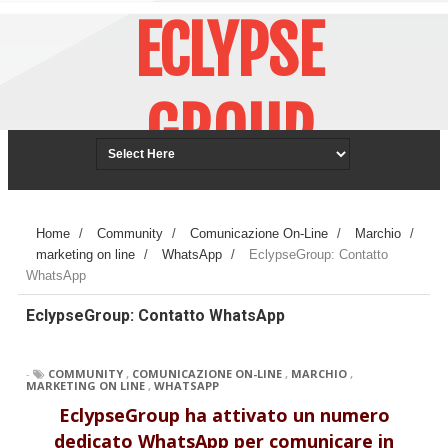
ECLYPSE
GROUP
Azienda specializzata nella
consulenza informatica
Home
/
Community
/
Comunicazione On-Line
/
Marchio
/
marketing on line
/
WhatsApp
/
EclypseGroup: Contatto
WhatsApp
EclypseGroup: Contatto WhatsApp
-
COMMUNITY
,
COMUNICAZIONE ON-LINE
,
MARCHIO
,
MARKETING ON LINE
,
WHATSAPP
EclypseGroup ha attivato un numero
dedicato WhatsApp per comunicare in